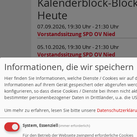
Kalenderblock-Block
Heute
07.09.2026, 19:30 Uhr - 21:30 Uhr
Vorstandssitzung SPD OV Nied
05.10.2026, 19:30 Uhr - 21:30 Uhr
Vorstandssitzung SPD OV Nied
Informationen, die wir speichern
02.11.2026, 19:30 Uhr - 21:30 Uhr
Vorstandssitzung SPD OV Nied
Hier finden Sie Informationen, welche Dienste / Cookies wir a
Informationen auf Ihrem Gerät gespeichert oder abgerufen werd
07.12.2026, 19:30 Uhr - 21:30 Uhr
konfigurieren, so dass diese Cookies / Dienste bei Ihnen nicht a
Vorstandssitzung SPD OV Nied
bestimmter personenbezogener Daten in Drittländer, u.a. die USA
Alle Termine ...
Um mehr zu erfahren, lesen Sie bitte unsere
Datenschutzerklär
System, Essenziell
(immer erforderlich)
Cookie-Manager
|
Datenschutzerklär
Für den Betrieb der Webseite zwingend erforderliche Cookies