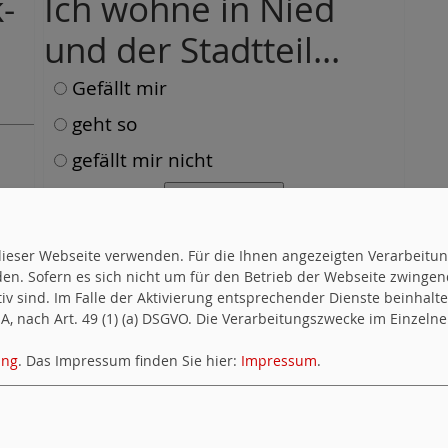
-
Ich wohne in Nied
und der Stadtteil...
Gefällt mir
geht so
gefällt mir nicht
Umfrageübersicht
uf dieser Webseite verwenden. Für die Ihnen angezeigten Verarbei
en. Sofern es sich nicht um für den Betrieb der Webseite zwingen
ktiv sind. Im Falle der Aktivierung entsprechender Dienste beinhal
, nach Art. 49 (1) (a) DSGVO. Die Verarbeitungszwecke im Einzelnen
ung
. Das Impressum finden Sie hier:
Impressum
.
ung
|
Impressum