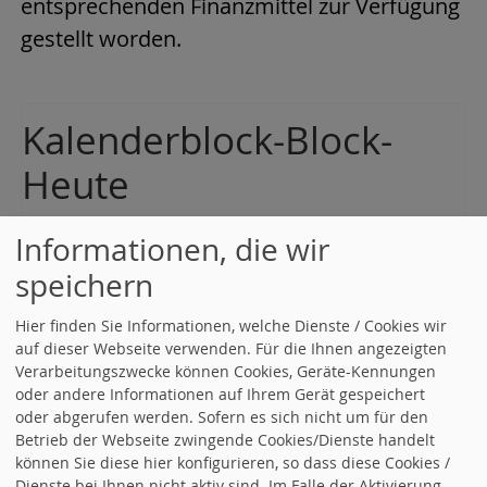
entsprechenden Finanzmittel zur Verfügung
gestellt worden.
Kalenderblock-Block-
Heute
07.09.2026, 19:30 Uhr - 21:30 Uhr
Informationen, die wir
Vorstandssitzung SPD OV Nied
speichern
05.10.2026, 19:30 Uhr - 21:30 Uhr
Vorstandssitzung SPD OV Nied
Hier finden Sie Informationen, welche Dienste / Cookies wir
auf dieser Webseite verwenden. Für die Ihnen angezeigten
02.11.2026, 19:30 Uhr - 21:30 Uhr
Verarbeitungszwecke können Cookies, Geräte-Kennungen
oder andere Informationen auf Ihrem Gerät gespeichert
Vorstandssitzung SPD OV Nied
oder abgerufen werden. Sofern es sich nicht um für den
Betrieb der Webseite zwingende Cookies/Dienste handelt
07.12.2026, 19:30 Uhr - 21:30 Uhr
können Sie diese hier konfigurieren, so dass diese Cookies /
Vorstandssitzung SPD OV Nied
Dienste bei Ihnen nicht aktiv sind. Im Falle der Aktivierung